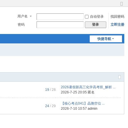
切
换
用户名
自动登录
找回密码
到
窄
密码
立即注册
登录
版
快捷导航
2026暑假新高三化学高考班_解析 ...
19
/ 28
2026-7-25 20:05 匿名
【核心考点041】晶胞空位 ...
24
/ 29
2026-7-10 10:57
admin