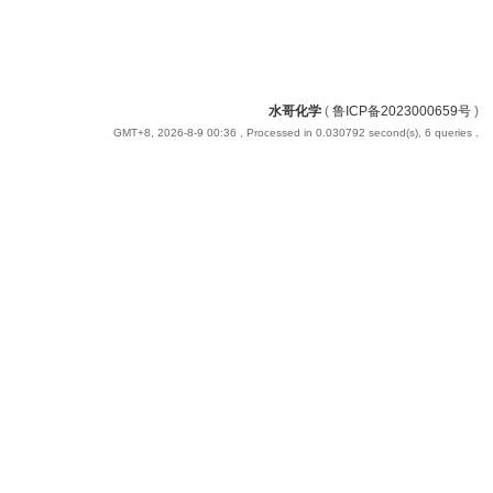
水哥化学
(
鲁ICP备2023000659号
)
GMT+8, 2026-8-9 00:36
, Processed in 0.030792 second(s), 6 queries .