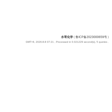
水哥化学
(
鲁ICP备2023000659号
)
GMT+8, 2026-8-8 07:21
, Processed in 0.021229 second(s), 5 queries .