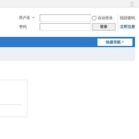
切
换
用户名
自动登录
找回密码
到
窄
密码
立即注册
登录
版
快捷导航