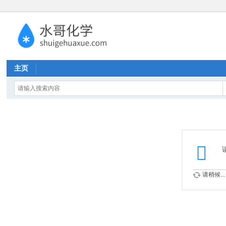
主页
请稍候...