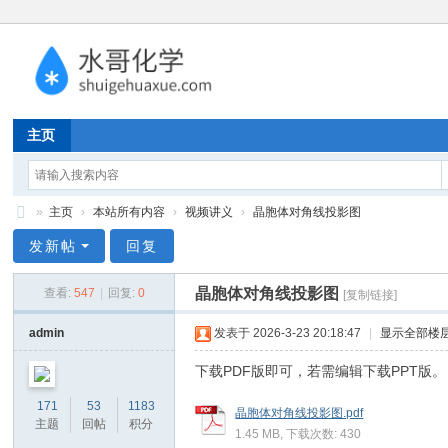
主页
»
主页
›
本站所有内容
›
视频讲义
›
晶胞体对角线投影图
水
发新帖
回复
哥
晶胞体对角线投影图
查看:
547
|
回复:
0
[复制链接]
化
学
admin
发表于 2026-3-23 20:18:47
|
显示全部楼
下载PDF版即可，若需编辑下载PPT版。
171
53
1183
晶胞体对角线投影图.pdf
主题
回帖
积分
1.45 MB, 下载次数: 430