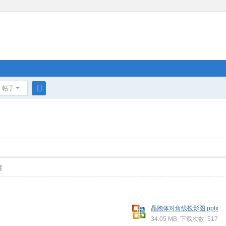
帖子
搜
索
层
晶胞体对角线投影图.pptx
34.05 MB, 下载次数: 517