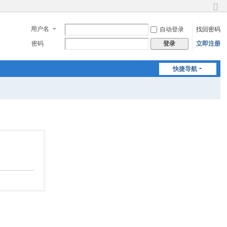
切
换
用户名
自动登录
找回密码
到
窄
密码
立即注册
登录
版
快捷导航