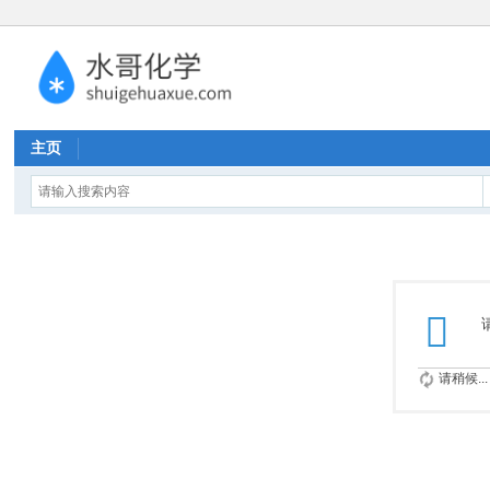
主页
请稍候...