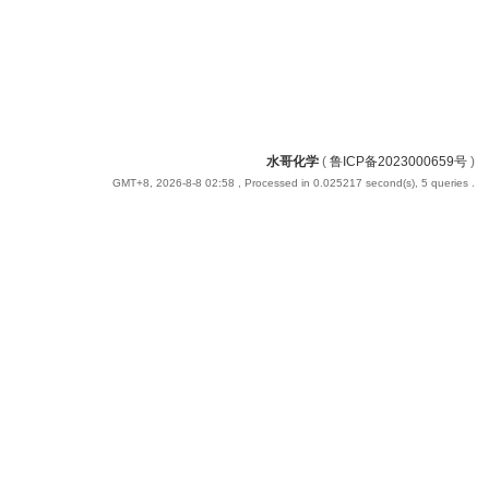
水哥化学
(
鲁ICP备2023000659号
)
GMT+8, 2026-8-8 02:58
, Processed in 0.025217 second(s), 5 queries .