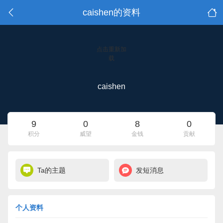
caishen的资料
点击重新加
载
caishen
9
0
8
0
积分
威望
金钱
贡献
Ta的主题
发短消息
个人资料