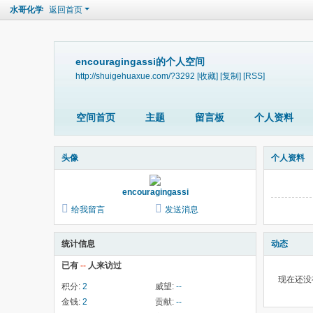
水哥化学
返回首页
encouragingassi的个人空间
http://shuigehuaxue.com/?3292
[收藏]
[复制]
[RSS]
空间首页
主题
留言板
个人资料
头像
个人资料
encouragingassi
给我留言
发送消息
统计信息
动态
已有
--
人来访过
现在还没
积分:
2
威望:
--
金钱:
2
贡献:
--