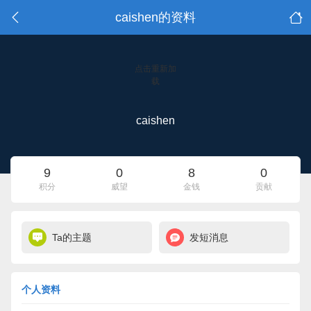
caishen的资料
点击重新加
载
caishen
9
0
8
0
积分
威望
金钱
贡献
Ta的主题
发短消息
个人资料